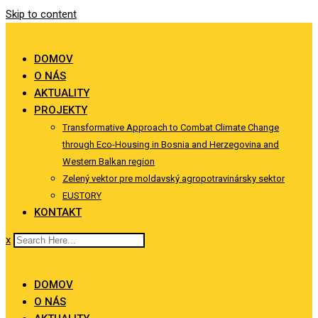
Skip to content
DOMOV
O NÁS
AKTUALITY
PROJEKTY
Transformative Approach to Combat Climate Change
through Eco-Housing in Bosnia and Herzegovina and
Western Balkan region
Zelený vektor pre moldavský agropotravinársky sektor
EUSTORY
KONTAKT
x
DOMOV
O NÁS