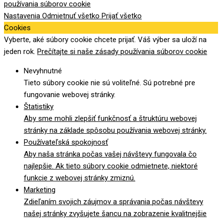
používania súborov cookie
Nastavenia
Odmietnuť všetko
Prijať všetko
Cookies
Vyberte, aké súbory cookie chcete prijať. Váš výber sa uloží na
jeden rok.
Prečítajte si naše zásady používania súborov cookie
Nevyhnutné
Tieto súbory cookie nie sú voliteľné. Sú potrebné pre
fungovanie webovej stránky.
Štatistiky
Aby sme mohli zlepšiť funkčnosť a štruktúru webovej
stránky na základe spôsobu používania webovej stránky.
Používateľská spokojnosť
Aby naša stránka počas vašej návštevy fungovala čo
najlepšie. Ak tieto súbory cookie odmietnete, niektoré
funkcie z webovej stránky zmiznú.
Marketing
Zdieľaním svojich záujmov a správania počas návštevy
našej stránky zvyšujete šancu na zobrazenie kvalitnejšie