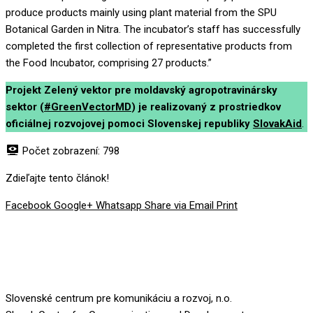
produce products mainly using plant material from the SPU
Botanical Garden in Nitra. The incubator’s staff has successfully
completed the first collection of representative products from
the Food Incubator, comprising 27 products.”
Projekt Zelený vektor pre moldavský agropotravinársky
sektor (
#GreenVectorMD
) je realizovaný z prostriedkov
oficiálnej rozvojovej pomoci Slovenskej republiky
SlovakAid
.
Počet zobrazení:
798
Zdieľajte tento článok!
Facebook
Google+
Whatsapp
Share via Email
Print
Slovenské centrum pre komunikáciu a rozvoj, n.o.