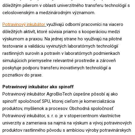
dôležitým pilierom v oblasti univerzitného transferu technológií s
celoslovenským a medzinárodným významom.
Potravinový inkubátor
využívajú odborní pracovníci na viacero
dôležitých aktivít, ktoré súvisia priamo s kooperáciou medzi
výskumom a praxou. Na jednej strane ho využívajú na pilotné
testovanie a validáciu vyvinutých laboratórnych technológií
rastlinných surovín a potravín v laboratórnych podmienkach
simulujúcich priemyselne relevantné prostredie a zároveň
poskytuje podporu transferu inovatívnych technológií a
poznatkov do praxe.
Potravinový inkubátor ako spinoff
Potravinový inkubátor AgroBioTech úspešne pôsobí aj ako
spinoff spoločnosť SPU, ktorej cieľom je komercializácia
produktov, myšlienok a procesov. Obchodná spoločnosť
Potravinový inkubátor, s. r. o. je v stopercentnom vlastníctve
univerzity a zameriava sa najmä na výskum a vývoj potravinových
produktov rastlinného pôvodu s ambíciou výroby potravinárskych