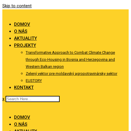
Skip to content
DOMOV
O NÁS
AKTUALITY
PROJEKTY
Transformative Approach to Combat Climate Change
through Eco-Housing in Bosnia and Herzegovina and
Western Balkan region
Zelený vektor pre moldavský agropotravinársky sektor
EUSTORY
KONTAKT
x
DOMOV
O NÁS