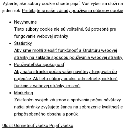
Vyberte, aké súbory cookie chcete prijať. Váš výber sa uloží na
jeden rok.
Prečítajte si naše zásady používania súborov cookie
Nevyhnutné
Tieto súbory cookie nie sú voliteľné. Sú potrebné pre
fungovanie webovej stránky.
Štatistiky
Aby sme mohli zlepšiť funkčnosť a štruktúru webovej
stránky na základe spôsobu používania webovej stránky.
Používateľská spokojnosť
Aby naša stránka počas vašej návštevy fungovala čo
najlepšie. Ak tieto súbory cookie odmietnete, niektoré
funkcie z webovej stránky zmiznú.
Marketing
Zdieľaním svojich záujmov a správania počas návštevy
našej stránky zvyšujete šancu na zobrazenie kvalitnejšie
prispôsobeného obsahu a ponúk.
Uložiť
Odmietnuť všetko
Prijať všetko