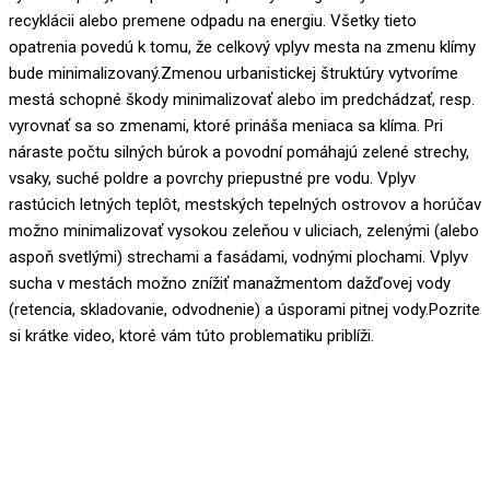
recyklácii alebo premene odpadu na energiu. Všetky tieto
opatrenia povedú k tomu, že celkový vplyv mesta na zmenu klímy
bude minimalizovaný.Zmenou urbanistickej štruktúry vytvoríme
mestá schopné škody minimalizovať alebo im predchádzať, resp.
vyrovnať sa so zmenami, ktoré prináša meniaca sa klíma. Pri
náraste počtu silných búrok a povodní pomáhajú zelené strechy,
vsaky, suché poldre a povrchy priepustné pre vodu. Vplyv
rastúcich letných teplôt, mestských tepelných ostrovov a horúčav
možno minimalizovať vysokou zeleňou v uliciach, zelenými (alebo
aspoň svetlými) strechami a fasádami, vodnými plochami. Vplyv
sucha v mestách možno znížiť manažmentom dažďovej vody
(retencia, skladovanie, odvodnenie) a úsporami pitnej vody.Pozrite
si krátke video, ktoré vám túto problematiku priblíži.