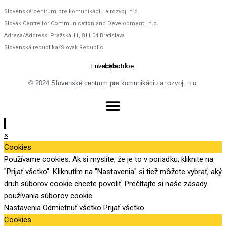
Slovenské centrum pre komunikáciu a rozvoj, n.o.
Slovak Centre for Communication and Development , n.o.
Adresa/Address: Pražská 11, 811 04 Bratislava
Slovenská republika/Slovak Republic
Envelope
Facebook
Youtube
© 2024 Slovenské centrum pre komunikáciu a rozvoj, n.o.
×
Cookies
Používame cookies. Ak si myslíte, že je to v poriadku, kliknite na
"Prijať všetko". Kliknutím na "Nastavenia" si tiež môžete vybrať, aký
druh súborov cookie chcete povoliť.
Prečítajte si naše zásady
používania súborov cookie
Nastavenia
Odmietnuť všetko
Prijať všetko
Cookies