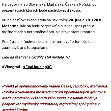
Hercegoviny, zo Slovenska, Maďarska, Česka a Poľska, po
prezentáciách ktorých bude nasledovať diskusia.
Druhá časť okrúhleho stola sa uskutoční
20. júla o 10-12h v
Mošoríne
, kde sa bude rozprávať o budúcej spolupráci a
možnostiach v neformálnejšom, ale praktickom prostredí.
Po návrate z festivalu budeme informovať o tom, čo bolo
zaujímavé, aj s fotografiami.
Link na festival a okrúhly stôl nájdete
TU
#Visegrad+
#EcoHousing3C
Projekt je spolufinancovaný vládou Českej republiky, Maďarska,
Poľska a Slovenska prostredníctvom vyšehradských grantov z
Medzinárodného vyšehradského fondu. Poslaním fondu je
podporovať myšlienky udržateľnej regionálnej spolupráce v
strednej Európe.