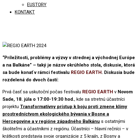
EUSTORY
KONTAKT
“Príležitosti, problémy a výzvy v strednej a východnej Európe
a na Balkáne” – taký je názov okrúhleho stola, diskusie, ktorá
sa bude konať v rámci festivalu
REGIO EARTH
. Diskusia bude
rozdelená do dvoch častí:
Prvá časť sa uskutoční počas festivalu
REGIO EARTH
v
Novom
Sade, 18. júla o 17:00-19:30 hod.
, kde sa stretnú účastníci
projektu
Transformatívny prístup k boju proti zmene klímy
prostredníctvom ekologického bývania v Bosne a
Hercegovine a v regióne západného Balkánu
s ostatnými
školiteľmi a účastníkmi z regiónu. Účastníci – hlavní rečníci – v
krátkosti predstavia svoje organizácie z 5 krajín, z Bosny a