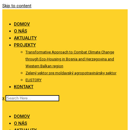
Skip to content
DOMOV
O NÁS
AKTUALITY
PROJEKTY
Transformative Approach to Combat Climate Change
through Eco-Housing in Bosnia and Herzegovina and
Western Balkan region
Zelený vektor pre moldavský agropotravinársky sektor
EUSTORY
KONTAKT
x
DOMOV
O NÁS