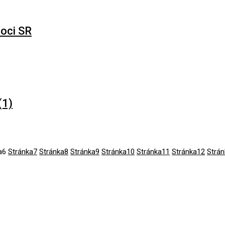
oci SR
(1)
a
6
Stránka
7
Stránka
8
Stránka
9
Stránka
10
Stránka
11
Stránka
12
Strán