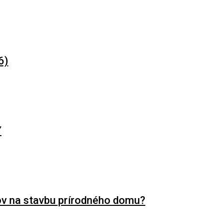
6)
Y
ov na stavbu prírodného domu?