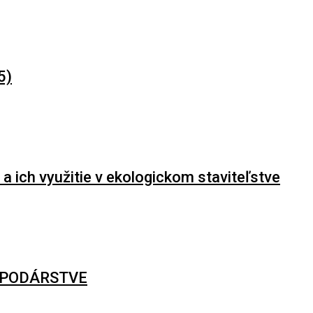
5)
 a ich využitie v ekologickom staviteľstve
SPODÁRSTVE