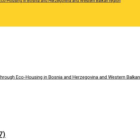
Eco-Housing in Bosnia and Herzegovina and Western Balkan region
hrough Eco-Housing in Bosnia and Herzegovina and Western Balkan
7)