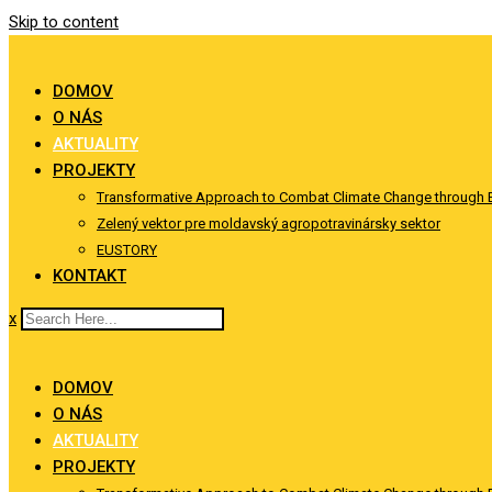
Skip to content
DOMOV
O NÁS
AKTUALITY
PROJEKTY
Transformative Approach to Combat Climate Change through 
Zelený vektor pre moldavský agropotravinársky sektor
EUSTORY
KONTAKT
x
DOMOV
O NÁS
AKTUALITY
PROJEKTY