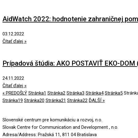
AidWatch 2022: hodnotenie zahraničnej pom
03.12.2022
Čítať ďalej »
Prípadová štúdia: AKO POSTAVIŤ EKO-DOM 
24.11.2022
Čítať ďalej »
« PREDOŠLÝ
Stránka
1
Stránka
2
Stránka
3
Stránka
4
Stránka
5
Stránk
Stránka
19
Stránka
20
Stránka
21
Stránka
22
ĎALŠÍ »
Slovenské centrum pre komunikáciu a rozvoj, n.o.
Slovak Centre for Communication and Development , n.o.
Adresa/Address: Pražská 11, 811 04 Bratislava