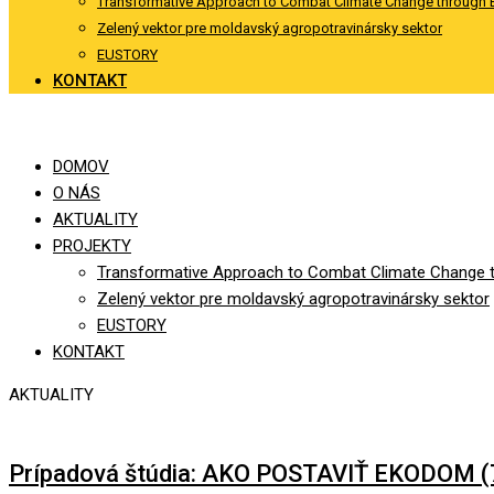
Transformative Approach to Combat Climate Change through 
Zelený vektor pre moldavský agropotravinársky sektor
EUSTORY
KONTAKT
DOMOV
O NÁS
AKTUALITY
PROJEKTY
Transformative Approach to Combat Climate Change t
Zelený vektor pre moldavský agropotravinársky sektor
EUSTORY
KONTAKT
AKTUALITY
Prípadová štúdia: AKO POSTAVIŤ EKODOM (