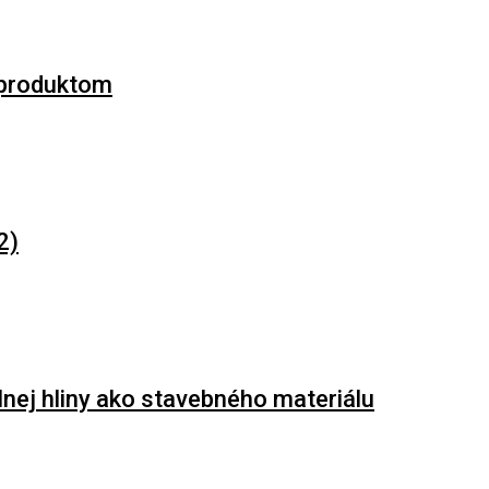
 produktom
2)
lnej hliny ako stavebného materiálu